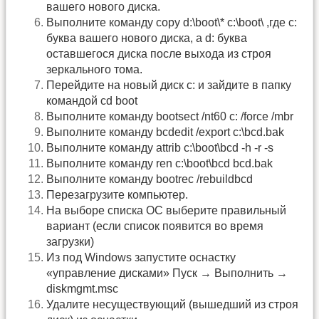
вашего нового диска.
Выполните команду copy d:\boot\* c:\boot\ ,где c:
буква вашего нового диска, а d: буква
оставшегося диска после выхода из строя
зеркального тома.
Перейдите на новый диск c: и зайдите в папку
командой cd boot
Выполните команду bootsect /nt60 c: /force /mbr
Выполните команду bcdedit /export c:\bcd.bak
Выполните команду attrib c:\boot\bcd -h -r -s
Выполните команду ren c:\boot\bcd bcd.bak
Выполните команду bootrec /rebuildbcd
Перезагрузите компьютер.
На выборе списка ОС выберите правильный
вариант (если список появится во время
загрузки)
Из под Windows запустите оснастку
«управление дисками» Пуск → Выполнить →
diskmgmt.msc
Удалите несуществующий (вышедший из строя