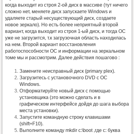
когда выходит из строя 2-ой диск в массиве (тут ничего
сложно нет, меняете диск запускаете Windows и
удаляете старый несуществующий диск, создаете
новое зеркало). Но есть более неприятный второй
вариант, когда выходит из строя 1-ый диск, и тогда ОС
уже не загрузится, т.к загрузочная область находилась
на нем. Второй вариант восстановления
работоспособности ОС и информации на зеркальном
томе мы и рассмотрим. Далее действия пошагово :
Замените неисправный диск (primary plex).
Загрузитесь с установочного DVD с ОС
Windows.
Отформатируйте новый диск с помощью
установщика (это можно сделать и в
графическом интерфейсе дойдя до шага выбора
места установки).
Запустите командную строку клавишами
(shift+F10).
Выполните команду mkdir c:\boot ,где c: буква