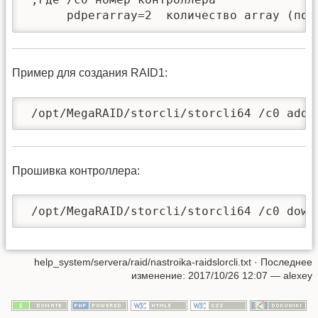
      pdperarray=2  количество array (по 
Пример для создания RAID1:
 /opt/MegaRAID/storcli/storcli64 /c0 add 
Прошивка контроллера:
 /opt/MegaRAID/storcli/storcli64 /c0 down
help_system/servera/raid/nastroika-raidslorcli.txt
· Последнее
изменение: 2017/10/26 12:07 —
alexey