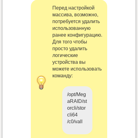
Перед настройкой
массива, возможно,
потребуется удалить
использованную
ранее конфигурацию.
Для того чтобы
просто удалить
логические
устройства вы
можете использовать
команду:
/opt/Meg
aRAID/st
orcli/stor
cli64
/c0/vall