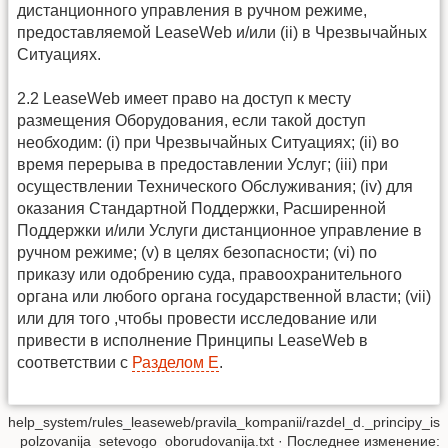
дистанционного управления в ручном режиме,
предоставляемой LeaseWeb и/или (ii) в Чрезвычайных
Ситуациях.
2.2 LeaseWeb имеет право на доступ к месту
размещения Оборудования, если такой доступ
необходим: (i) при Чрезвычайных Ситуациях; (ii) во
время перерыва в предоставлении Услуг; (iii) при
осуществлении Технического Обслуживания; (iv) для
оказания Стандартной Поддержки, Расширенной
Поддержки и/или Услуги дистанционное управление в
ручном режиме; (v) в целях безопасности; (vi) по
приказу или одобрению суда, правоохранительного
органа или любого органа государственной власти; (vii)
или для того ,чтобы провести исследование или
привести в исполнение Принципы LeaseWeb в
соответствии с
Разделом Е
.
help_system/rules_leaseweb/pravila_kompanii/razdel_d._principy_is
polzovanija_setevogo_oborudovanija.txt
· Последнее изменение: